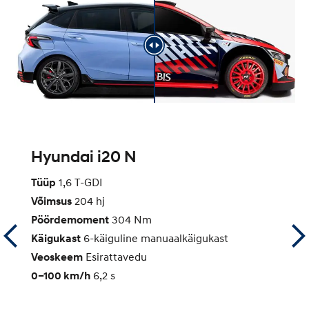
id
Hyundai i20 N
H
Tüüp
1,6 T-GDI
T
Võimsus
204 hj
ot
Pöördemoment
304 Nm
H
Käigukast
6-käiguline manuaalkäigukast
P
Veoskeem
Esirattavedu
K
0–100 km/h
6,2 s
V
0