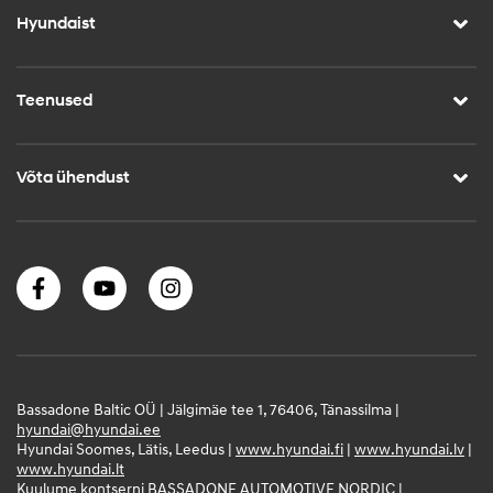
Hyundaist
Teenused
Võta ühendust
Bassadone Baltic OÜ | Jälgimäe tee 1, 76406, Tänassilma |
hyundai@hyundai.ee
Hyundai Soomes, Lätis, Leedus |
www.hyundai.fi
|
www.hyundai.lv
|
www.hyundai.lt
Kuulume kontserni BASSADONE AUTOMOTIVE NORDIC |