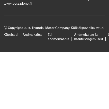
www.bassadone.fi
Ⓒ Copyright 2026 Hyundai Motor Company. Kõik õigused kaitstud.
Küpsised
Andmekaitse
ELi
Andmekaitse ja
andmemäärus
kasutustingimused