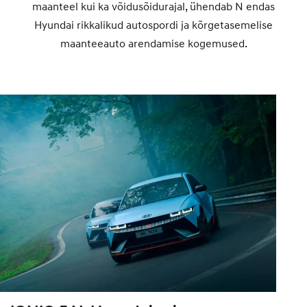
maanteel kui ka võidusõidurajal, ühendab N endas
Hyundai rikkalikud autospordi ja kõrgetasemelise
maanteeauto arendamise kogemused.