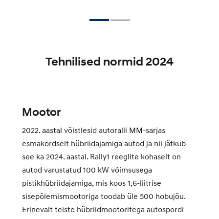
Tehnilised normid 2024
Mootor
50
2022. aastal võistlesid autoralli MM-sarjas
esmakordselt hübriidajamiga autod ja nii jätkub
te
see ka 2024. aastal. Rally1 reeglite kohaselt on
autod varustatud 100 kW võimsusega
pistikhübriidajamiga, mis koos 1,6-liitrise
sisepõlemismootoriga toodab üle 500 hobujõu.
Erinevalt teiste hübriidmootoritega autospordi