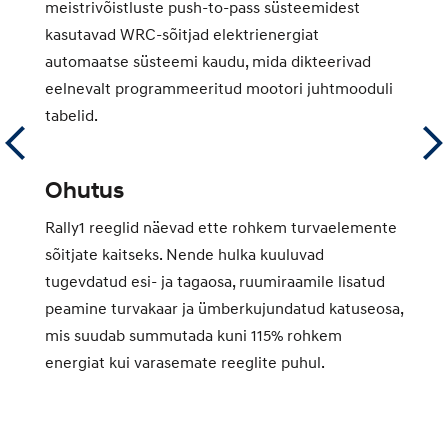
meistrivõistluste push-to-pass süsteemidest
kasutavad WRC-sõitjad elektrienergiat
automaatse süsteemi kaudu, mida dikteerivad
a
eelnevalt programmeeritud mootori juhtmooduli
i
tabelid.
Ohutus
a
e
Rally1 reeglid näevad ette rohkem turvaelemente
sõitjate kaitseks. Nende hulka kuuluvad
tugevdatud esi- ja tagaosa, ruumiraamile lisatud
peamine turvakaar ja ümberkujundatud katuseosa,
mis suudab summutada kuni 115% rohkem
energiat kui varasemate reeglite puhul.
,
es