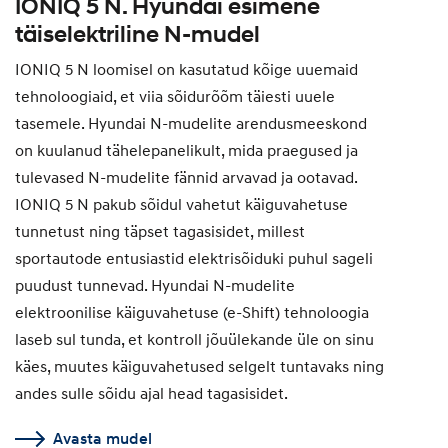
IONIQ 5 N. Hyundai esimene
täiselektriline N-mudel
IONIQ 5 N loomisel on kasutatud kõige uuemaid
tehnoloogiaid, et viia sõidurõõm täiesti uuele
tasemele. Hyundai N-mudelite arendusmeeskond
on kuulanud tähelepanelikult, mida praegused ja
tulevased N-mudelite fännid arvavad ja ootavad.
IONIQ 5 N pakub sõidul vahetut käiguvahetuse
tunnetust ning täpset tagasisidet, millest
sportautode entusiastid elektrisõiduki puhul sageli
puudust tunnevad. Hyundai N-mudelite
elektroonilise käiguvahetuse (e-Shift) tehnoloogia
laseb sul tunda, et kontroll jõuülekande üle on sinu
käes, muutes käiguvahetused selgelt tuntavaks ning
andes sulle sõidu ajal head tagasisidet.
Avasta mudel