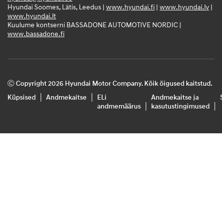
Hyundai Soomes, Lätis, Leedus |
www.hyundai.fi
|
www.hyundai.lv
|
www.hyundai.lt
Kuulume kontserni BASSADONE AUTOMOTIVE NORDIC |
www.bassadone.fi
Ⓒ Copyright 2026 Hyundai Motor Company. Kõik õigused kaitstud.
Küpsised
Andmekaitse
ELi
Andmekaitse ja
andmemäärus
kasutustingimused