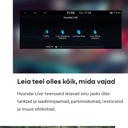
Leia teel olles kõik, mida vajad
Hyundai Live-teenused leiavad sinu jaoks üles
tanklad ja laadimisjaamad, parkimiskohad, restoranid
ja muud sihtkohad.