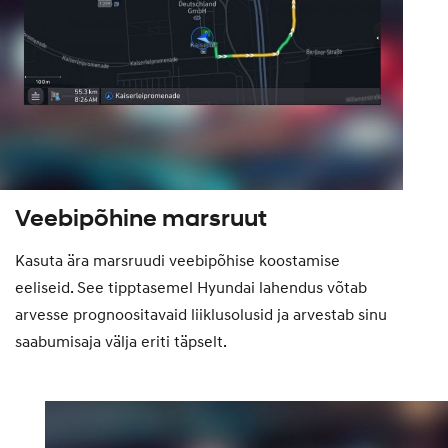
Veebipõhine marsruut
Kasuta ära marsruudi veebipõhise koostamise
eeliseid. See tipptasemel Hyundai lahendus võtab
arvesse prognoositavaid liiklusolusid ja arvestab sinu
saabumisaja välja eriti täpselt.