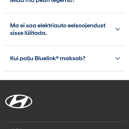
Mida ma pean tegema?
Ma ei saa elektriauto eelsoojendust
sisse lülitada.
Kui palju Bluelink® maksab?