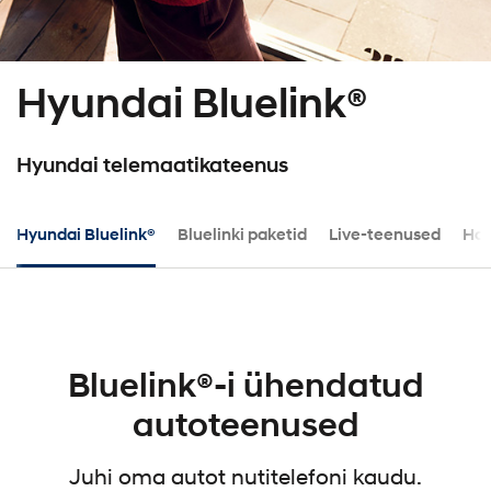
Hyundai Bluelink®
Hyundai telemaatikateenus
Hyundai Bluelink®
Bluelinki paketid
Live-teenused
Hoi
Bluelink®-i ühendatud
autoteenused
Juhi oma autot nutitelefoni kaudu.