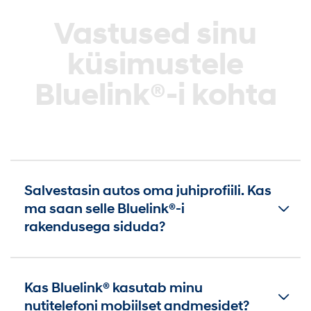
Vastused sinu
küsimustele
Bluelink®-i kohta
Salvestasin autos oma juhiprofiili. Kas
ma saan selle Bluelink®-i
rakendusega siduda?
Kas Bluelink® kasutab minu
nutitelefoni mobiilset andmesidet?