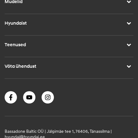
Mudelid
Hyundaist
Teenused
Võta ühendust
Bassadone Baltic OÜ | Jälgimäe tee 1, 76406, Tänassilma |
hyundai@hyundai.ee