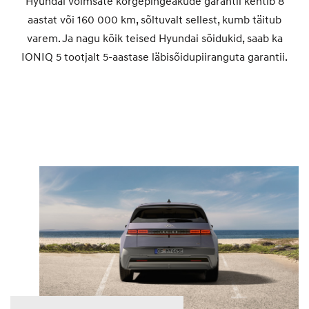
Hyundai võimsate kõrgepingeakude garantii kehtib 8
aastat või 160 000 km, sõltuvalt sellest, kumb täitub
varem. Ja nagu kõik teised Hyundai sõidukid, saab ka
IONIQ 5 tootjalt 5-aastase läbisõidupiiranguta garantii.