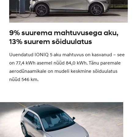
9% suurema mahtuvusega aku,
13% suurem sõiduulatus
Uuendatud IONIQ 5 aku mahtuvus on kasvanud – see
on 77,4 kWh asemel nüüd 84,0 kWh. Tänu paremale
aerodünaamikale on mudeli keskmine sõiduulatus
nüüd 546 km.