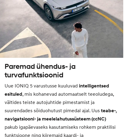
Paremad ühendus- ja
turvafunktsioonid
Uue IONIQ 5 varustusse kuuluvad
intelligentsed
esituled
, mis kohanevad automaatselt teeoludega,
vältides teiste autojuhtide pimestamist ja
suurendades sõiduohutust pimedal ajal. Uus
teabe-,
navigatsiooni- ja meelelahutussüsteem (ccNC)
pakub igapäevaseks kasutamiseks rohkem praktilisi
funktsioone ning kiiremaid kaardi- ja