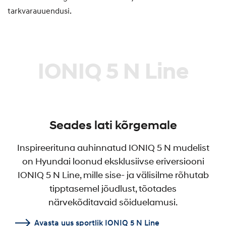
tarkvarauuendusi.
IONIQ 5 N Line
Seades lati kõrgemale
Inspireerituna auhinnatud IONIQ 5 N mudelist
on Hyundai loonud eksklusiivse eriversiooni
IONIQ 5 N Line, mille sise- ja välisilme rõhutab
tipptasemel jõudlust, tõotades
närvekõditavaid sõiduelamusi.
Avasta uus sportlik IONIQ 5 N Line