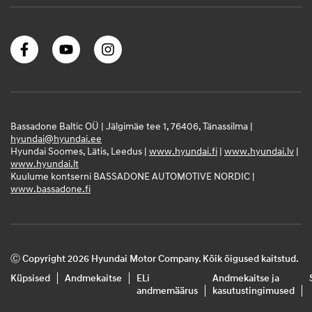
Bassadone Baltic OÜ | Jälgimäe tee 1, 76406, Tänassilma |
hyundai@hyundai.ee
Hyundai Soomes, Lätis, Leedus |
www.hyundai.fi
|
www.hyundai.lv
|
www.hyundai.lt
Kuulume kontserni BASSADONE AUTOMOTIVE NORDIC |
www.bassadone.fi
Ⓒ Copyright 2026 Hyundai Motor Company. Kõik õigused kaitstud.
Küpsised
Andmekaitse
ELi
Andmekaitse ja
andmemäärus
kasutustingimused