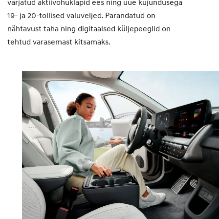
varjatud aktiivõhuklapid ees ning uue kujundusega
19- ja 20-tollised valuveljed. Parandatud on
nähtavust taha ning digitaalsed küljepeeglid on
tehtud varasemast kitsamaks.