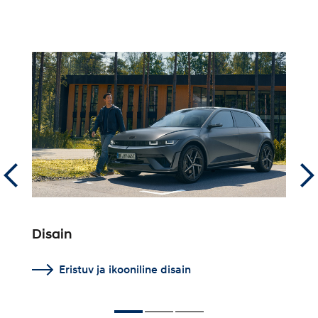
Disain
O
Eristuv ja ikooniline disain