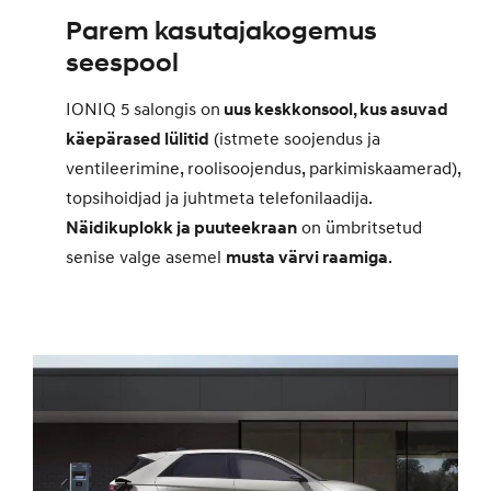
Parem kasutajakogemus
seespool
IONIQ 5 salongis on
uus keskkonsool, kus asuvad
käepärased lülitid
(istmete soojendus ja
ventileerimine, roolisoojendus, parkimiskaamerad),
topsihoidjad ja juhtmeta telefonilaadija.
Näidikuplokk ja puuteekraan
on ümbritsetud
senise valge asemel
musta värvi raamiga
.