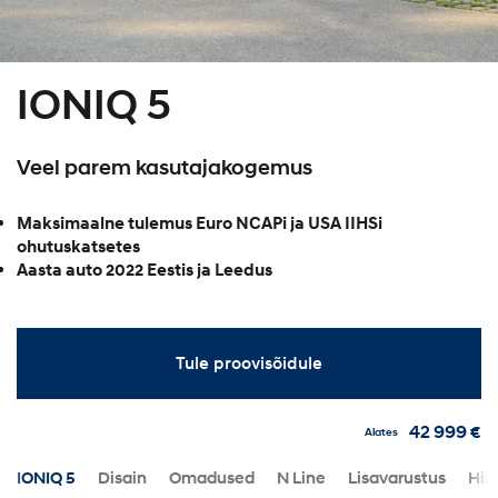
IONIQ 5
Veel parem kasutajakogemus
Maksimaalne tulemus Euro NCAPi ja USA IIHSi
ohutuskatsetes
Aasta auto 2022 Eestis ja Leedus
Tule proovisõidule
42 999 €
Alates
IONIQ 5
Disain
Omadused
N Line
Lisavarustus
Hin