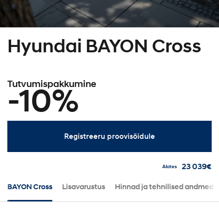
Hyundai BAYON Cross
Tutvumispakkumine
-10%
Registreeru proovisõidule
23 039€
Alates
BAYON Cross
Lisavarustus
Hinnad ja tehnilised andmed