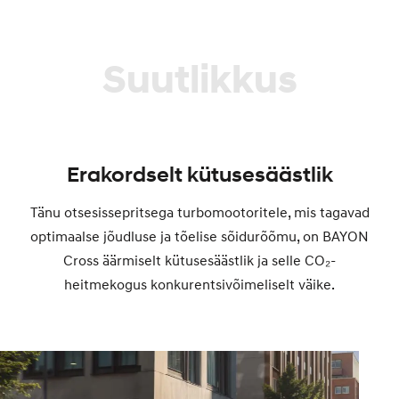
Suutlikkus
Erakordselt kütusesäästlik
Tänu otsesissepritsega turbomootoritele, mis tagavad
optimaalse jõudluse ja tõelise sõidurõõmu, on BAYON
Cross äärmiselt kütusesäästlik ja selle CO₂-
heitmekogus konkurentsivõimeliselt väike.