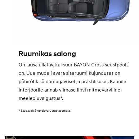
Ruumikas salong
On lausa üllatav, kui suur BAYON Cross seestpoolt
on. Uue mudeli avara siseruumi kujunduses on
põhirõhk sõidumugavusel ja praktilisusel. Kaunile
interjöörile annab viimase lihvi mitmevärviline
meeleoluvalgustus*.
* Saadaval sõltuvalt varustustasemest.