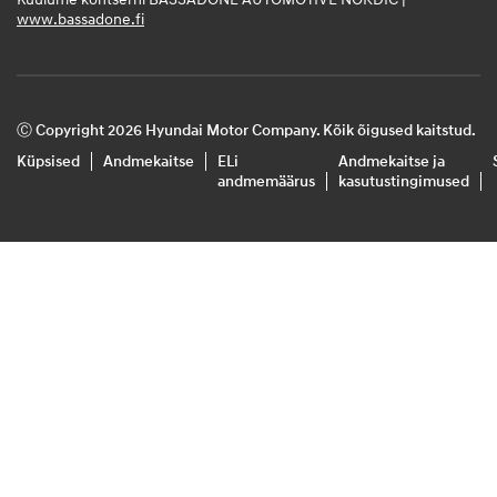
www.bassadone.fi
Ⓒ Copyright 2026 Hyundai Motor Company. Kõik õigused kaitstud.
Küpsised
Andmekaitse
ELi
Andmekaitse ja
andmemäärus
kasutustingimused