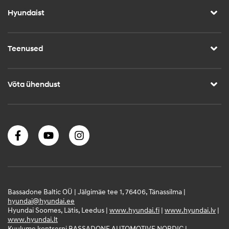
Hyundaist
Teenused
Võta ühendust
Bassadone Baltic OÜ | Jälgimäe tee 1, 76406, Tänassilma |
hyundai@hyundai.ee
Hyundai Soomes, Lätis, Leedus |
www.hyundai.fi
|
www.hyundai.lv
|
www.hyundai.lt
Kuulume kontserni BASSADONE AUTOMOTIVE NORDIC |