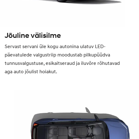
Jõuline välisilme
Servast servani üle kogu autonina ulatuv LED-
päevatulede valgustriip moodustab pilkupüüdva
tunnusvalgustuse, esikaitseraud ja iluvõre rõhutavad
aga auto jõulist hoiakut.