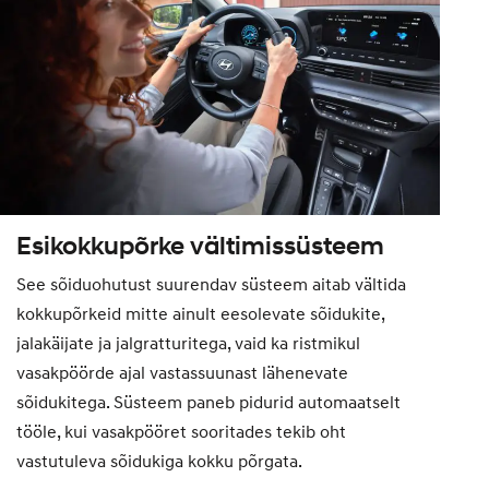
Esikokkupõrke vältimissüsteem
See sõiduohutust suurendav süsteem aitab vältida
kokkupõrkeid mitte ainult eesolevate sõidukite,
jalakäijate ja jalgratturitega, vaid ka ristmikul
vasakpöörde ajal vastassuunast lähenevate
sõidukitega. Süsteem paneb pidurid automaatselt
tööle, kui vasakpööret sooritades tekib oht
vastutuleva sõidukiga kokku põrgata.