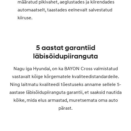
määratud pikivahet, aeglustades ja kiirendades
automaatselt, taastades eelnevalt salvestatud
kiiruse.
5 aastat garantiid
läbisõidupiiranguta
Nagu iga Hyundai, on ka BAYON Cross valmistatud
vastavalt kõige kõrgematele kvaliteedistandardeile.
Ning laitmatu kvaliteedi tõestuseks anname sellele 5-
aastase läbisõidupiiranguta garantii, et saaksid nautida
kõike, mida elus armastad, muretsemata oma auto
pärast.