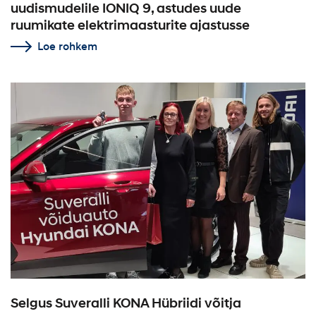
uudismudelile IONIQ 9, astudes uude
ruumikate elektrimaasturite ajastusse
Loe rohkem
Selgus Suveralli KONA Hübriidi võitja