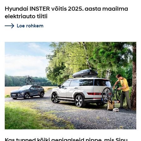
Hyundai INSTER võitis 2025. aasta maailma
elektriauto tiitli
Loe rohkem
Kas tunned kõiki geniaalseid nippe, mis Sinu