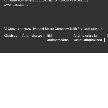
Kuulume kontserni BASSADONE AUTOMOTIVE NORDIC |
www.bassadone.fi
Ⓒ Copyright 2026 Hyundai Motor Company. Kõik õigused kaitstud.
Küpsised
Andmekaitse
ELi
Andmekaitse ja
andmemäärus
kasutustingimused