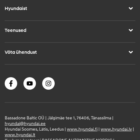
Hyundaist
Teenused
Võta ühendust
Bassadone Baltic OÜ | Jälgimäe tee 1, 76406, Tänassilma |
hyundai@hyundai.ee
Hyundai Soomes, Lätis, Leedus |
www.hyundai.fi
|
www.hyundai.lv
|
www.hyundai.lt