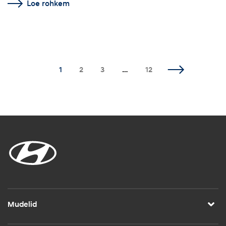
Loe rohkem
1
2
3
…
12
Mudelid