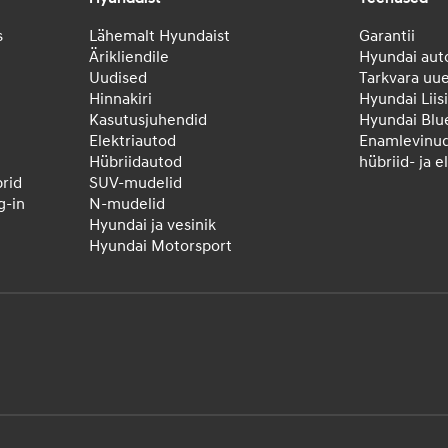
s
Lähemalt Hyundaist
Garantii
Ärikliendile
Hyundai aut
Uudised
Tarkvara uu
Hinnakiri
Hyundai Liis
Kasutusjuhendid
Hyundai Blu
Elektriautod
Enamlevinu
Hübriidautod
hübriid- ja 
rid
SUV-mudelid
-in
N-mudelid
Hyundai ja vesinik
Hyundai Motorsport