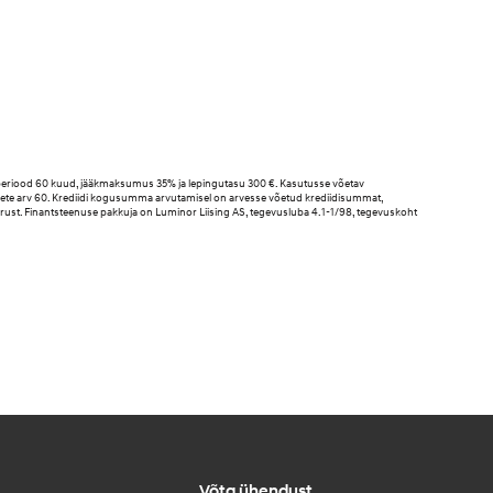
uperiood 60 kuud, jääkmaksumus 35% ja lepingutasu 300 €. Kasutusse võetav
ksete arv 60. Krediidi kogusumma arvutamisel on arvesse võetud krediidisummat,
suurust. Finantsteenuse pakkuja on Luminor Liising AS, tegevusluba 4.1-1/98, tegevuskoht
Võta ühendust