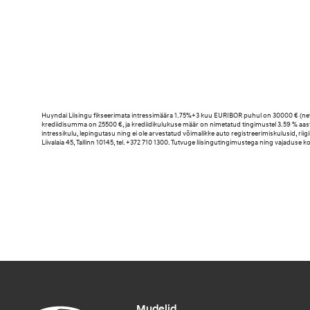
Huyndai Liisingu fikseerimata intressimäära 1.75%+3 kuu EURIBOR puhul on 30000 € (ne
krediidisumma on 25500 €, ja krediidikulukuse määr on nimetatud tingimustel 3.59 % aas
intressikulu, lepingutasu ning ei ole arvestatud võimalikke auto registreerimiskulusid, ri
Liivalaia 45, Tallinn 10145, tel. +372 710 1300. Tutvuge liisingutingimustega ning vajaduse 
Mudelid