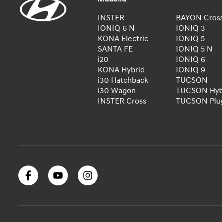
INSTER
BAYON Cros
IONIQ 6 N
IONIQ 3
KONA Electric
IONIQ 5
SANTA FE
IONIQ 5 N
i20
IONIQ 6
KONA Hybrid
IONIQ 9
i30 Hatchback
TUCSON
i30 Wagon
TUCSON Hyb
INSTER Cross
TUCSON Plug