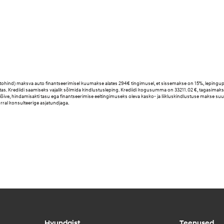
tohind) maksva auto finantseerimisel kuumakse alates 294€ tingimusel, et sissemakse on 15%, leping
tas. Krediidi saamiseks vajalik sõlmida kindlustusleping. Krediidi kogusumma on 33211.02 €, tagasima
igilõive, hindamisakti tasu ega finantseerimise eeltingimuseks oleva kasko- ja liikluskindlustuse makse 
korral konsulteerige asjatundjaga.
Hyundaist
Teenused