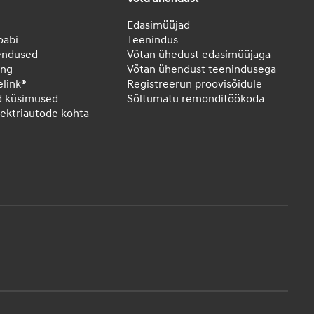
Edasimüüjad
oabi
Teenindus
endused
Võtan ühedust edasimüüjaga
ing
Võtan ühendust teenindusega
elink®
Registreerun proovisõidule
d küsimused
Sõltumatu remonditöökoda
elektriautode kohta