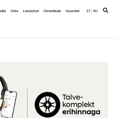
elid
Osta
Laoautod
Omanikule
Hyundai
ET
RU