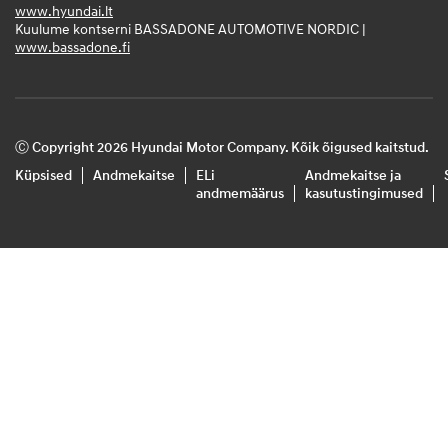
www.hyundai.lt
Kuulume kontserni BASSADONE AUTOMOTIVE NORDIC |
www.bassadone.fi
Ⓒ Copyright 2026 Hyundai Motor Company. Kõik õigused kaitstud.
Küpsised
Andmekaitse
ELi
Andmekaitse ja
andmemäärus
kasutustingimused