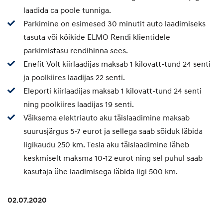
laadida ca poole tunniga.
Parkimine on esimesed 30 minutit auto laadimiseks
tasuta või kõikide ELMO Rendi klientidele
parkimistasu rendihinna sees.
Enefit Volt kiirlaadijas maksab 1 kilovatt-tund 24 senti
ja poolkiires laadijas 22 senti.
Eleporti kiirlaadijas maksab 1 kilovatt-tund 24 senti
ning poolkiires laadijas 19 senti.
Väiksema elektriauto aku täislaadimine maksab
suurusjärgus 5-7 eurot ja sellega saab sõiduk läbida
ligikaudu 250 km. Tesla aku täislaadimine läheb
keskmiselt maksma 10-12 eurot ning sel puhul saab
kasutaja ühe laadimisega läbida ligi 500 km.
02.07.2020