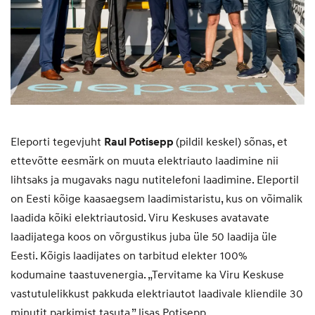
Eleporti tegevjuht
Raul Potisepp
(pildil keskel) sõnas, et
ettevõtte eesmärk on muuta elektriauto laadimine nii
lihtsaks ja mugavaks nagu nutitelefoni laadimine. Eleportil
on Eesti kõige kaasaegsem laadimistaristu, kus on võimalik
laadida kõiki elektriautosid. Viru Keskuses avatavate
laadijatega koos on võrgustikus juba üle 50 laadija üle
Eesti. Kõigis laadijates on tarbitud elekter 100%
kodumaine taastuvenergia. „Tervitame ka Viru Keskuse
vastutulelikkust pakkuda elektriautot laadivale kliendile 30
minutit parkimist tasuta,” lisas Potisepp.