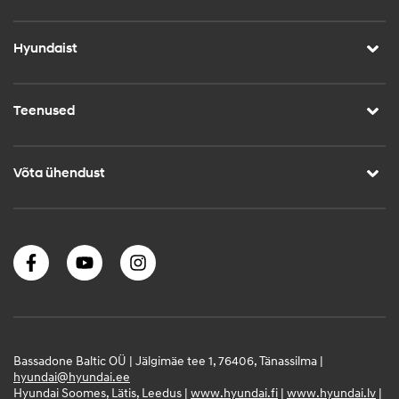
Hyundaist
Teenused
Võta ühendust
Bassadone Baltic OÜ | Jälgimäe tee 1, 76406, Tänassilma |
hyundai@hyundai.ee
Hyundai Soomes, Lätis, Leedus |
www.hyundai.fi
|
www.hyundai.lv
|