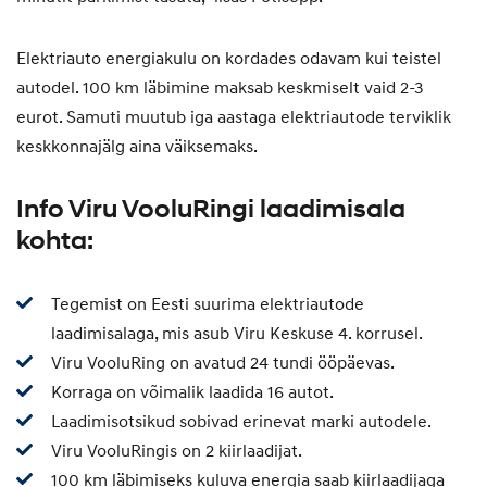
Elektriauto energiakulu on kordades odavam kui teistel
autodel. 100 km läbimine maksab keskmiselt vaid 2-3
eurot. Samuti muutub iga aastaga elektriautode terviklik
keskkonnajälg aina väiksemaks.
Info Viru VooluRingi laadimisala
kohta:
Tegemist on Eesti suurima elektriautode
laadimisalaga, mis asub Viru Keskuse 4. korrusel.
Viru VooluRing on avatud 24 tundi ööpäevas.
Korraga on võimalik laadida 16 autot.
Laadimisotsikud sobivad erinevat marki autodele.
Viru VooluRingis on 2 kiirlaadijat.
100 km läbimiseks kuluva energia saab kiirlaadijaga