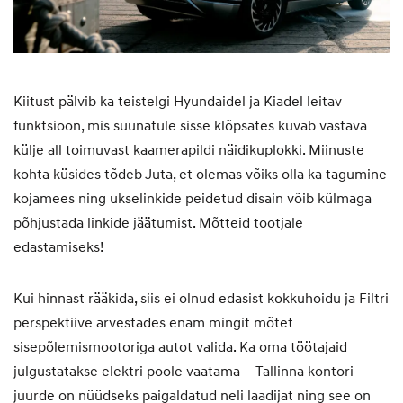
Kiitust pälvib ka teistelgi Hyundaidel ja Kiadel leitav
funktsioon, mis suunatule sisse klõpsates kuvab vastava
külje all toimuvast kaamerapildi näidikuplokki. Miinuste
kohta küsides tõdeb Juta, et olemas võiks olla ka tagumine
kojamees ning ukselinkide peidetud disain võib külmaga
põhjustada linkide jäätumist. Mõtteid tootjale
edastamiseks!
Kui hinnast rääkida, siis ei olnud edasist kokkuhoidu ja Filtri
perspektiive arvestades enam mingit mõtet
sisepõlemismootoriga autot valida. Ka oma töötajaid
julgustatakse elektri poole vaatama – Tallinna kontori
juurde on nüüdseks paigaldatud neli laadijat ning see on