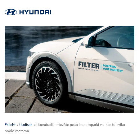
Esileht
»
Uudised
»
Uuenduslik ettevõte peab ka autoparki valides tuleviku
poole vaatama