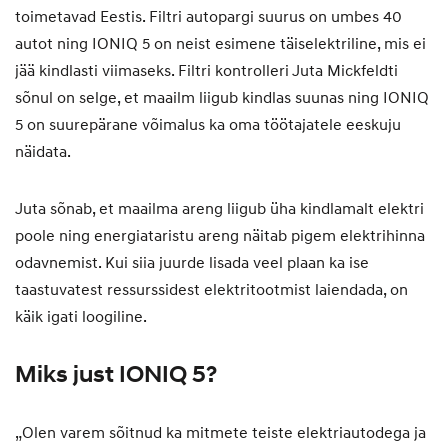
toimetavad Eestis. Filtri autopargi suurus on umbes 40
autot ning IONIQ 5 on neist esimene täiselektriline, mis ei
jää kindlasti viimaseks. Filtri kontrolleri Juta Mickfeldti
sõnul on selge, et maailm liigub kindlas suunas ning IONIQ
5 on suurepärane võimalus ka oma töötajatele eeskuju
näidata.
Juta sõnab, et maailma areng liigub üha kindlamalt elektri
poole ning energiataristu areng näitab pigem elektrihinna
odavnemist. Kui siia juurde lisada veel plaan ka ise
taastuvatest ressurssidest elektritootmist laiendada, on
käik igati loogiline.
Miks just IONIQ 5?
„Olen varem sõitnud ka mitmete teiste elektriautodega ja