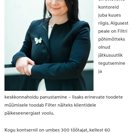
kontoreid
juba kuues
riigis. Algusest
peale on Filtri
põhimõtteks
olnud
jätkusuutlik
tegutsemine
ja
keskkonnahoidu panustamine – lisaks erinevate toodete
müümisele toodab Filter näiteks klientidele
päikeseenergiast voolu.
Kogu kontsernil on umbes 300 töötajat, kellest 60