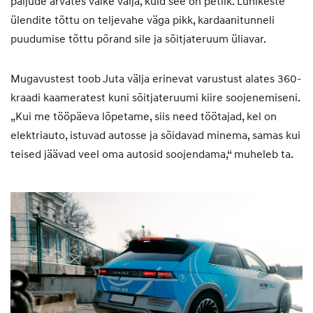
paljude arvates väike välja, kuid see on petlik. Lühikeste
ülendite tõttu on teljevahe väga pikk, kardaanitunneli
puudumise tõttu põrand sile ja sõitjateruum üliavar.
Mugavustest toob Juta välja erinevat varustust alates 360-
kraadi kaameratest kuni sõitjateruumi kiire soojenemiseni.
„Kui me tööpäeva lõpetame, siis need töötajad, kel on
elektriauto, istuvad autosse ja sõidavad minema, samas kui
teised jäävad veel oma autosid soojendama,“ muheleb ta.