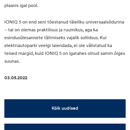
plaanis igal pool.
IONIQ 5 on end seni tõestanud täieliku universaalsõdurina
– tal on olemas praktilisus ja ruumikus, aga ka
esindusülesannete täitmiseks vajalik soliidsus. Kui
elektriautoparki veelgi laiendada, ei ole välistatud ka
teised margid, kuid IONIQ 5 on igatahes olnud samm õiges
suunas.
03.05.2022
Kõik uudised