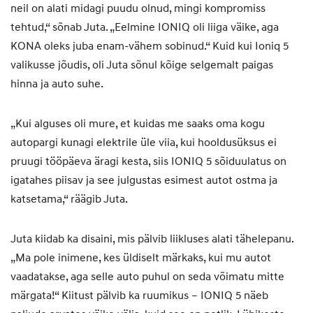
neil on alati midagi puudu olnud, mingi kompromiss
tehtud,“ sõnab Juta. „Eelmine IONIQ oli liiga väike, aga
KONA oleks juba enam-vähem sobinud.“ Kuid kui Ioniq 5
valikusse jõudis, oli Juta sõnul kõige selgemalt paigas
hinna ja auto suhe.
„Kui alguses oli mure, et kuidas me saaks oma kogu
autopargi kunagi elektrile üle viia, kui hooldusüksus ei
pruugi tööpäeva äragi kesta, siis IONIQ 5 sõiduulatus on
igatahes piisav ja see julgustas esimest autot ostma ja
katsetama,“ räägib Juta.
Juta kiidab ka disaini, mis pälvib liikluses alati tähelepanu.
„Ma pole inimene, kes üldiselt märkaks, kui mu autot
vaadatakse, aga selle auto puhul on seda võimatu mitte
märgata!“ Kiitust pälvib ka ruumikus – IONIQ 5 näeb