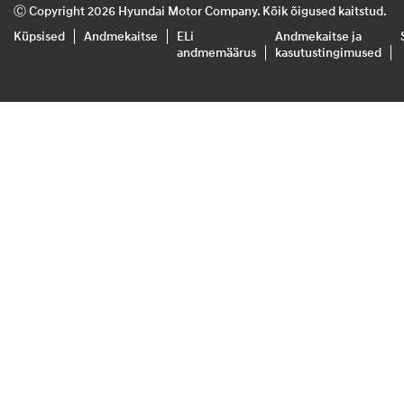
Ⓒ Copyright 2026 Hyundai Motor Company. Kõik õigused kaitstud.
Küpsised
Andmekaitse
ELi
Andmekaitse ja
andmemäärus
kasutustingimused