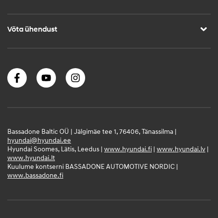
Võta ühendust
Bassadone Baltic OÜ | Jälgimäe tee 1, 76406, Tänassilma |
hyundai@hyundai.ee
Hyundai Soomes, Lätis, Leedus |
www.hyundai.fi
|
www.hyundai.lv
|
www.hyundai.lt
Kuulume kontserni BASSADONE AUTOMOTIVE NORDIC |
www.bassadone.fi