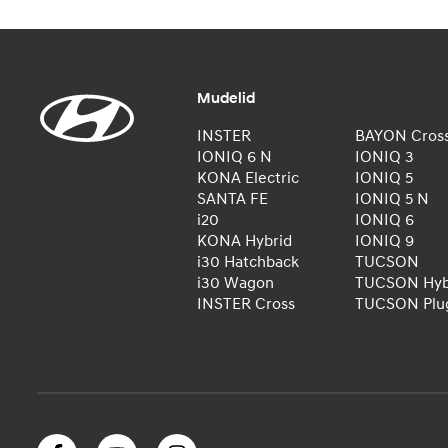
Mudelid
INSTER
BAYON Cros
IONIQ 6 N
IONIQ 3
KONA Electric
IONIQ 5
SANTA FE
IONIQ 5 N
i20
IONIQ 6
KONA Hybrid
IONIQ 9
i30 Hatchback
TUCSON
i30 Wagon
TUCSON Hyb
INSTER Cross
TUCSON Plug