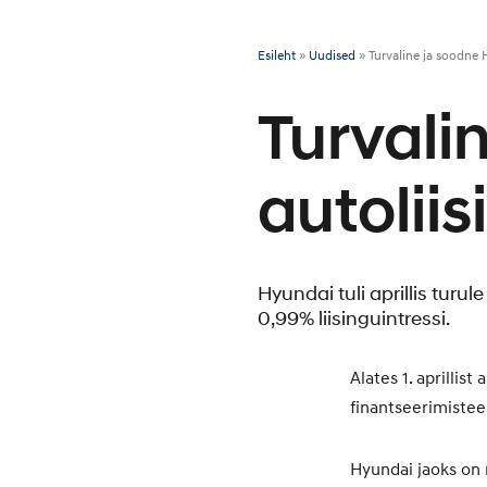
Esileht
»
Uudised
»
Turvaline ja soodne 
Turvali
autoliis
Hyundai tuli aprillis tu
0,99% liisinguintressi.
Alates 1. aprillis
finantseerimiste
Hyundai jaoks on 