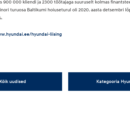
900 000 kliendi ja 2300 töötajaga suuruselt kolmas finantste
nori turuosa Baltikumi hoiuseturul oli 2020. aasta detsembri lõ
%.
w.hyundai.ee/hyundai-liising
Kõik uudised
Kategooria Hyu