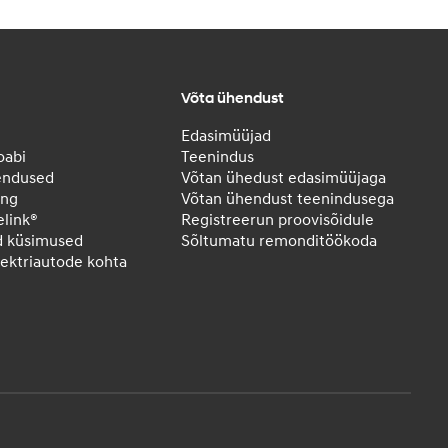
Võta ühendust
Edasimüüjad
oabi
Teenindus
endused
Võtan ühedust edasimüüjaga
ing
Võtan ühendust teenindusega
elink®
Registreerun proovisõidule
d küsimused
Sõltumatu remonditöökoda
elektriautode kohta