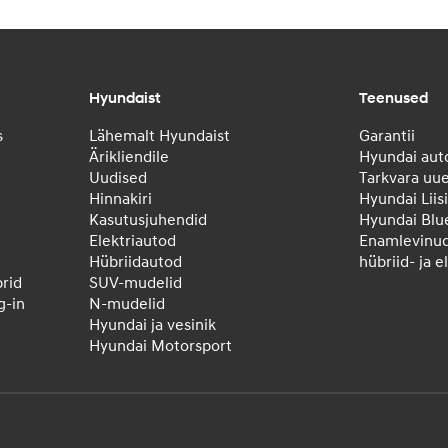
Hyundaist
Teenused
s
Lähemalt Hyundaist
Garantii
Ärikliendile
Hyundai aut
Uudised
Tarkvara uu
Hinnakiri
Hyundai Liis
Kasutusjuhendid
Hyundai Blu
Elektriautod
Enamlevinu
Hübriidautod
hübriid- ja 
rid
SUV-mudelid
-in
N-mudelid
Hyundai ja vesinik
Hyundai Motorsport