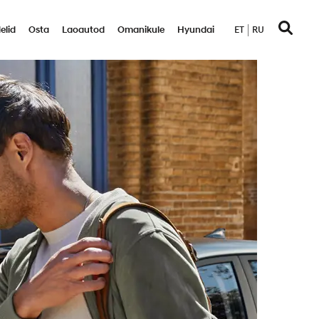
elid
Osta
Laoautod
Omanikule
Hyundai
ET
RU