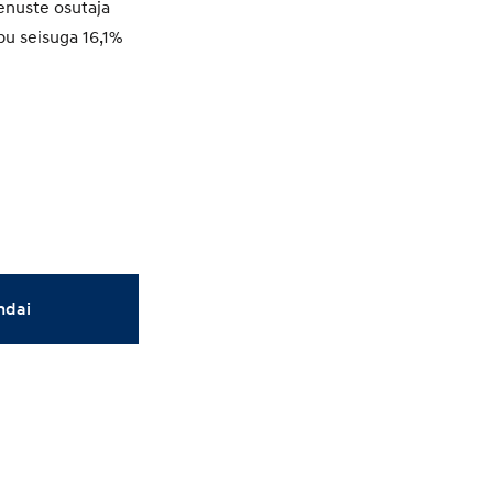
enuste osutaja
pu seisuga 16,1%
ndai