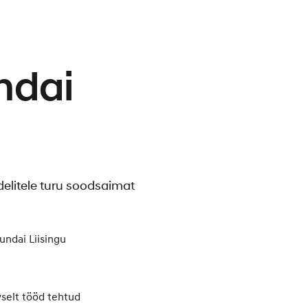
ndai
elitele turu soodsaimat
undai Liisingu
vselt tööd tehtud