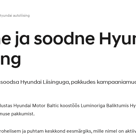
Hyundai autoliising
ne ja soodne Hyu
ing
rule soodsa Hyundai Liisinguga, pakkudes kampaaniamud
t alustas Hyundai Motor Baltic koostöös Luminoriga Baliktumis Hy
enuse pakkumist.
rohelisem ja puhtam keskkond eesmärgiks, mille nimel on aktii