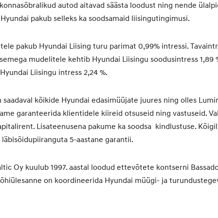
kkonnasõbralikud autod aitavad säästa loodust ning nende ülalp
 Hyundai pakub selleks ka soodsamaid liisingutingimusi.
le pakub Hyundai Liising turu parimat 0,99% intressi. Tavaintre
emega mudelitele kehtib Hyundai Liisingu soodusintress 1,89 
Hyundai Liisingu intress 2,24 %.
n saadaval kõikide Hyundai edasimüüjate juures ning olles Lumi
me garanteerida klientidele kiireid otsuseid ning vastuseid. Val
apitalirent. Lisateenusena pakume ka soodsa kindlustuse. Kõigi
 läbisõidupiiranguta 5-aastane garantii.
ltic Oy kuulub 1997. aastal loodud ettevõtete kontserni Bassa
põhiülesanne on koordineerida Hyundai müügi- ja turundustege