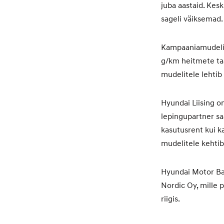
juba aastaid. Kes
sageli väiksemad.
Kampaaniamudelite
g/km heitmete tas
mudelitele lehtib 
Hyundai Liising o
lepingupartner saa
kasutusrent kui k
mudelitele kehtib
Hyundai Motor Ba
Nordic Oy, mille 
riigis.