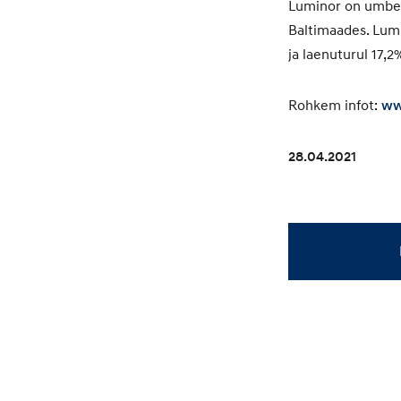
Luminor on umbes 
Baltimaades. Lumi
ja laenuturul 17,2
Rohkem infot:
ww
28.04.2021