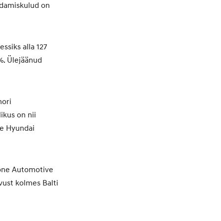
idamiskulud on
ssiks alla 127
%. Ülejäänud
nori
ikus on nii
le Hyundai
done Automotive
vust kolmes Balti