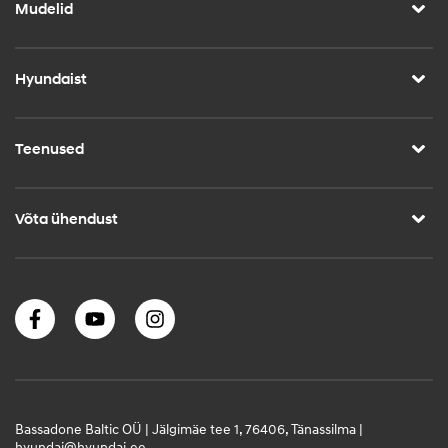
Mudelid
Hyundaist
Teenused
Võta ühendust
Bassadone Baltic OÜ | Jälgimäe tee 1, 76406, Tänassilma |
hyundai@hyundai.ee