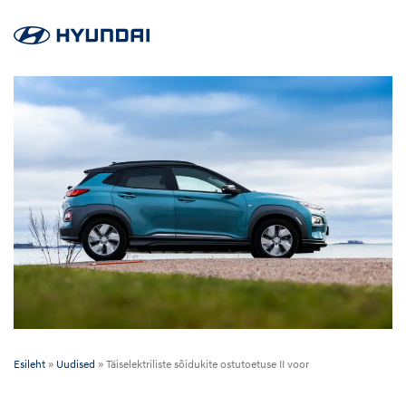
Esileht
»
Uudised
»
Täiselektriliste sõidukite ostutoetuse II voor