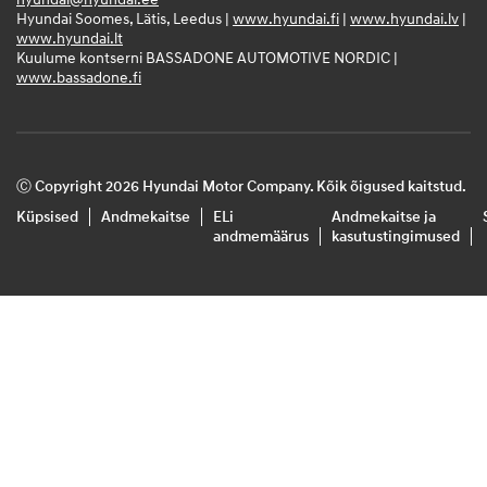
Hyundai Soomes, Lätis, Leedus |
www.hyundai.fi
|
www.hyundai.lv
|
www.hyundai.lt
Kuulume kontserni BASSADONE AUTOMOTIVE NORDIC |
www.bassadone.fi
Ⓒ Copyright 2026 Hyundai Motor Company. Kõik õigused kaitstud.
Küpsised
Andmekaitse
ELi
Andmekaitse ja
andmemäärus
kasutustingimused