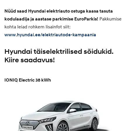
Nüüd saad Hyundai elektriauto ostuga kaasa tasuta
kodulaadija ja aastase parkimise EuroParkis!
Pakkumise
kohta leiad rohkem lisainfot siit:
www.hyundai.ee/elektriautode-kampaania
Hyundai täiselektrilised sõidukid.
Kiire saadavus!
IONIQ Electric 38 kWh