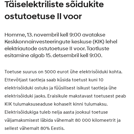
Täiselektriliste sõidukite
ostutoetuse II voor
Homme, 13. novembril kell 9:00 avatakse
Keskkonnainvesteeringute keskuse (KIK) lehel
elektriautode ostutoetuse II voor. Taotluste
esitamine algab 15. detsembril kell 9:00.
Toetuse suurus on 5000 eurot ühe elektrisõiduki kohta.
Ettevõtjast taotleja saab küsida toetust kuni 10
elektrisõiduki ostuks ja füüsilisest isikust taotleja ühe
elektrisõiduki jaoks. Eraisikule makstavast toetusest peab
KIK tulumaksuseaduse kohaselt kinni tulumaksu.
Elektrisõidukiga tuleb nelja aasta jooksul toetuse
väljamaksmisest läbida vähemalt 80 000 kilomeetrit ja
sellest vähemalt 80% Eestis.