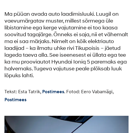
Ma püüan avada auto laadimisluuki. Luugil on
vaevumärgatav muster, millest sõrmega üle
libistamine ega kerge vajutamine ei too kaasa
soovitud tagajärge. Õnneks ei saja, nii et vähemalt
ma ei saa märjaks. Nimelt on kõik elektriauto
laadijad – ka ilmatu uhke rivi Tikupoisis – jäetud
lageda taeva alla. See iseenesest ei üllata ega tee
ka mu prooviautot Hyundai Ioniq 5 paremaks ega
halvemaks. Tugeva vajutuse peale plõksab luuk
lõpuks lahti.
Tekst: Esta Tatrik,
Postimees
. Fotod: Eero Vabamägi,
Postimees