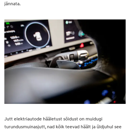
jännata.
Jutt elektriautode hääletust sõidust on muidugi
turundusmuinasjutt, nad kõik teevad häält ja üldjuhul see