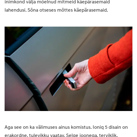
inimkond välja mõelnud mitmeid käepärasemaid
lahendusi. Sõna otseses mõttes käepärasemaid.
Aga see on ka välimuses ainus komistus. Ioniq 5 disain on
erakordne, tulevikku vaatav. Selge joonega, terviklik,