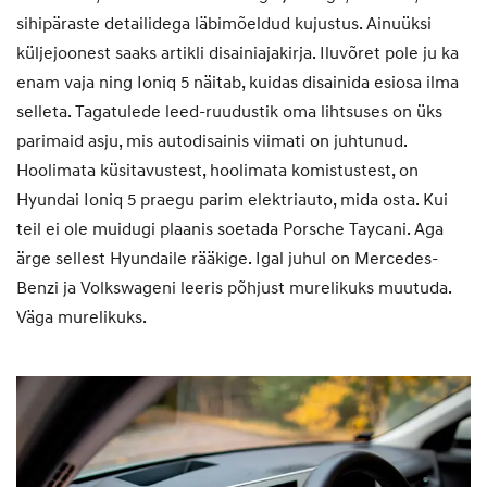
sihipäraste detailidega läbimõeldud kujustus. Ainuüksi
küljejoonest saaks artikli disainiajakirja. Iluvõret pole ju ka
enam vaja ning Ioniq 5 näitab, kuidas disainida esiosa ilma
selleta. Tagatulede leed-ruudustik oma lihtsuses on üks
parimaid asju, mis autodisainis viimati on juhtunud.
Hoolimata küsitavustest, hoolimata komistustest, on
Hyundai Ioniq 5 praegu parim elektriauto, mida osta. Kui
teil ei ole muidugi plaanis soetada Porsche Taycani. Aga
ärge sellest Hyundaile rääkige. Igal juhul on Mercedes-
Benzi ja Volkswageni leeris põhjust murelikuks muutuda.
Väga murelikuks.