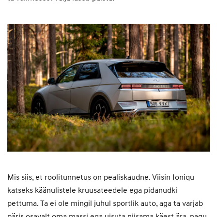
Mis siis, et roolitunnetus on pealiskaudne. Viisin Ioniqu
katseks käänulistele kruusateedele ega pidanudki
pettuma. Ta ei ole mingil juhul sportlik auto, aga ta varjab
päris osavalt oma massi ega uisuta niisama käest ära, nagu