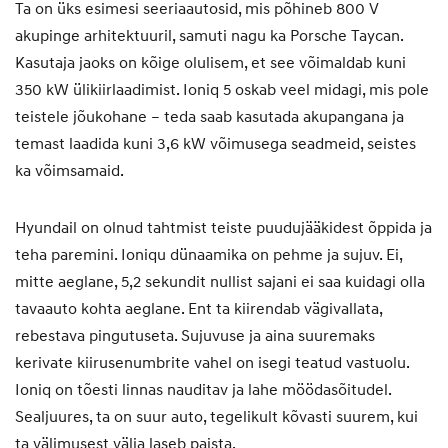
Ta on üks esimesi seeriaautosid, mis põhineb 800 V
akupinge arhitektuuril, samuti nagu ka Porsche Taycan.
Kasutaja jaoks on kõige olulisem, et see võimaldab kuni
350 kW ülikiirlaadimist. Ioniq 5 oskab veel midagi, mis pole
teistele jõukohane – teda saab kasutada akupangana ja
temast laadida kuni 3,6 kW võimusega seadmeid, seistes
ka võimsamaid.
Hyundail on olnud tahtmist teiste puudujääkidest õppida ja
teha paremini. Ioniqu dünaamika on pehme ja sujuv. Ei,
mitte aeglane, 5,2 sekundit nullist sajani ei saa kuidagi olla
tavaauto kohta aeglane. Ent ta kiirendab vägivallata,
rebestava pingutuseta. Sujuvuse ja aina suuremaks
kerivate kiirusenumbrite vahel on isegi teatud vastuolu.
Ioniq on tõesti linnas nauditav ja lahe möödasõitudel.
Sealjuures, ta on suur auto, tegelikult kõvasti suurem, kui
ta välimusest välja laseb paista.