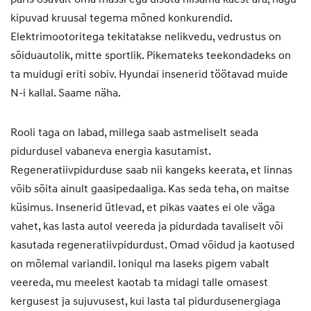
kipuvad kruusal tegema mõned konkurendid.
Elektrimootoritega tekitatakse nelikvedu, vedrustus on
sõiduautolik, mitte sportlik. Pikemateks teekondadeks on
ta muidugi eriti sobiv. Hyundai insenerid töötavad muide
N-i kallal. Saame näha.
Rooli taga on labad, millega saab astmeliselt seada
pidurdusel vabaneva energia kasutamist.
Regeneratiivpidurduse saab nii kangeks keerata, et linnas
võib sõita ainult gaasipedaaliga. Kas seda teha, on maitse
küsimus. Insenerid ütlevad, et pikas vaates ei ole väga
vahet, kas lasta autol veereda ja pidurdada tavaliselt või
kasutada regeneratiivpidurdust. Omad võidud ja kaotused
on mõlemal variandil. Ioniqul ma laseks pigem vabalt
veereda, mu meelest kaotab ta midagi talle omasest
kergusest ja sujuvusest, kui lasta tal pidurdusenergiaga