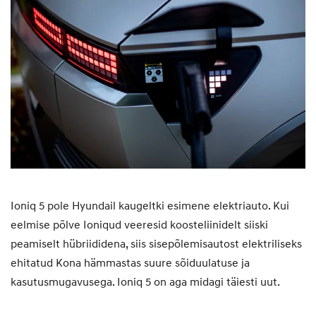
Ioniq 5 pole Hyundail kaugeltki esimene elektriauto. Kui
eelmise põlve Ioniqud veeresid koosteliinidelt siiski
peamiselt hübriididena, siis sisepõlemisautost elektriliseks
ehitatud Kona hämmastas suure sõiduulatuse ja
kasutusmugavusega. Ioniq 5 on aga midagi täiesti uut.