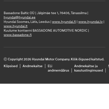
Bassadone Baltic OÜ | Jälgimäe tee 1, 76406, Tänassilma |
hyundai@hyundai.ee
Hyundai Soomes, Lätis, Leedus |
www.hyundai.fi
|
www.hyundai.lv
|
www.hyundai.lt
Kuulume kontserni BASSADONE AUTOMOTIVE NORDIC |
www.bassadone.fi
Ⓒ Copyright 2026 Hyundai Motor Company. Kõik õigused kaitstud.
Küpsised
Andmekaitse
ELi
Andmekaitse ja
andmemäärus
kasutustingimused