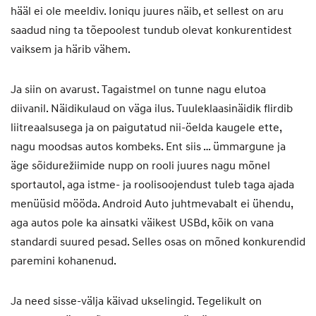
hääl ei ole meeldiv. Ioniqu juures näib, et sellest on aru
saadud ning ta tõepoolest tundub olevat konkurentidest
vaiksem ja härib vähem.
Ja siin on avarust. Tagaistmel on tunne nagu elutoa
diivanil. Näidikulaud on väga ilus. Tuuleklaasinäidik flirdib
liitreaalsusega ja on paigutatud nii-öelda kaugele ette,
nagu moodsas autos kombeks. Ent siis … ümmargune ja
äge sõidurežiimide nupp on rooli juures nagu mõnel
sportautol, aga istme- ja roolisoojendust tuleb taga ajada
menüüsid mööda. Android Auto juhtmevabalt ei ühendu,
aga autos pole ka ainsatki väikest USBd, kõik on vana
standardi suured pesad. Selles osas on mõned konkurendid
paremini kohanenud.
Ja need sisse-välja käivad ukselingid. Tegelikult on