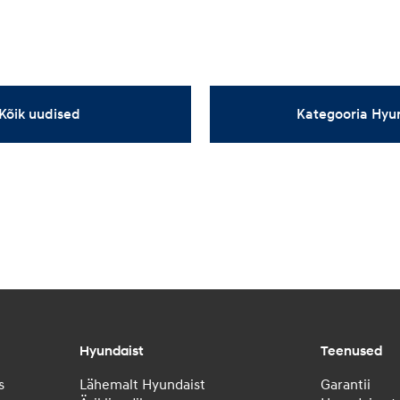
Kõik uudised
Kategooria Hyu
Hyundaist
Teenused
s
Lähemalt Hyundaist
Garantii