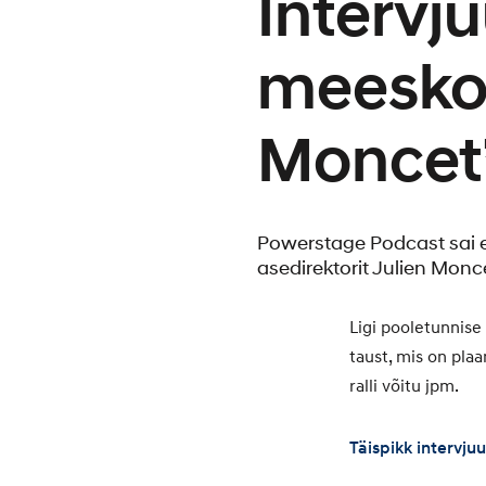
Intervj
meeskon
Moncet
Powerstage Podcast sai 
asedirektorit Julien Monc
Ligi pooletunnise
taust, mis on pla
ralli võitu jpm.
Täispikk intervjuu 