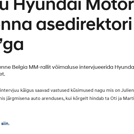
uu Hyundai Motor
na asedirektori 
’ga
enne Belgia MM-rallit võimaluse intervjueerida Hyun
et.
 intervjuu käigus saavad vastused küsimused nagu mis on Juli
anis järgmisena auto arenduses, kui kõrgelt hindab ta Oti ja Ma
siin.