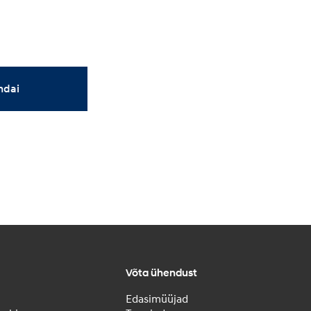
ndai
Võta ühendust
Edasimüüjad