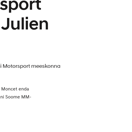
sport
Julien
dai Motorsport meeskonna
en Moncet enda
rtini Soome MM-