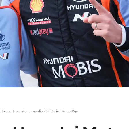
otorsport meeskonna asedirektori Julien Moncet’ga