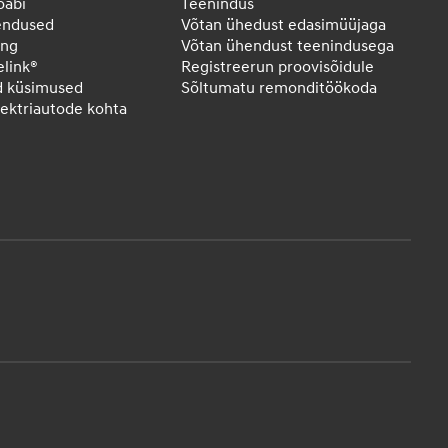
oabi
Teenindus
endused
Võtan ühedust edasimüüjaga
ing
Võtan ühendust teenindusega
elink®
Registreerun proovisõidule
d küsimused
Sõltumatu remonditöökoda
elektriautode kohta