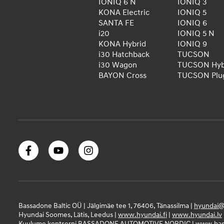
IONIQ 6 N
IONIQ 3
KONA Electric
IONIQ 5
SANTA FE
IONIQ 6
i20
IONIQ 5 N
KONA Hybrid
IONIQ 9
i30 Hatchback
TUCSON
i30 Wagon
TUCSON Hyb
BAYON Cross
TUCSON Plug
Bassadone Baltic OÜ | Jälgimäe tee 1, 76406, Tänassilma |
hyundai@
Hyundai Soomes, Lätis, Leedus |
www.hyundai.fi
|
www.hyundai.lv
Kuulume kontserni BASSADONE AUTOMOTIVE NORDIC |
www.bas