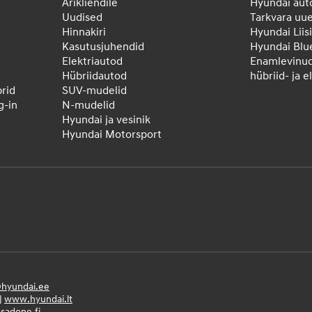
Ärikliendile
Hyundai aut
Uudised
Tarkvara uu
Hinnakiri
Hyundai Liis
Kasutusjuhendid
Hyundai Blu
Elektriautod
Enamlevinu
Hübriidautod
hübriid- ja 
rid
SUV-mudelid
-in
N-mudelid
Hyundai ja vesinik
Hyundai Motorsport
hyundai.ee
|
www.hyundai.lt
sadone.fi