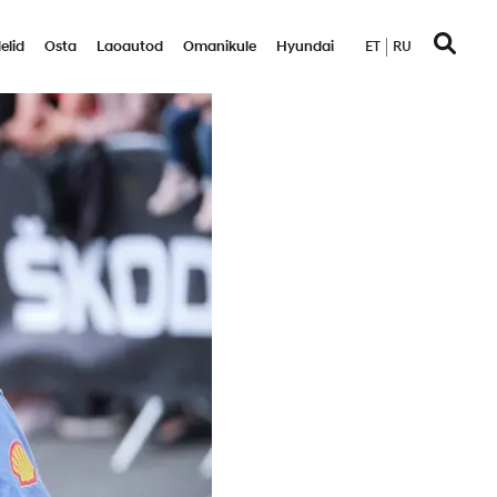
elid
Osta
Laoautod
Omanikule
Hyundai
ET
RU