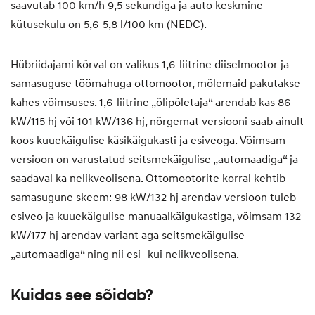
saavutab 100 km/h 9,5 sekundiga ja auto keskmine
kütusekulu on 5,6-5,8 l/100 km (NEDC).
Hübriidajami kõrval on valikus 1,6-liitrine diiselmootor ja
samasuguse töömahuga ottomootor, mõlemaid pakutakse
kahes võimsuses. 1,6-liitrine „õlipõletaja“ arendab kas 86
kW/115 hj või 101 kW/136 hj, nõrgemat versiooni saab ainult
koos kuuekäigulise käsikäigukasti ja esiveoga. Võimsam
versioon on varustatud seitsmekäigulise „automaadiga“ ja
saadaval ka nelikveolisena. Ottomootorite korral kehtib
samasugune skeem: 98 kW/132 hj arendav versioon tuleb
esiveo ja kuuekäigulise manuaalkäigukastiga, võimsam 132
kW/177 hj arendav variant aga seitsmekäigulise
„automaadiga“ ning nii esi- kui nelikveolisena.
Kuidas see sõidab?