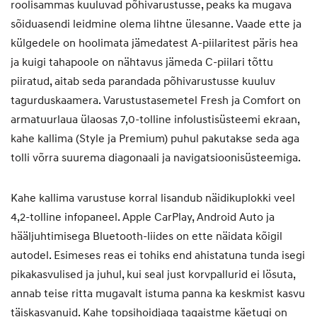
roolisammas kuuluvad põhivarustusse, peaks ka mugava
sõiduasendi leidmine olema lihtne ülesanne. Vaade ette ja
külgedele on hoolimata jämedatest A-piilaritest päris hea
ja kuigi tahapoole on nähtavus jämeda C-piilari tõttu
piiratud, aitab seda parandada põhivarustusse kuuluv
tagurduskaamera. Varustustasemetel Fresh ja Comfort on
armatuurlaua ülaosas 7,0-tolline infolustisüsteemi ekraan,
kahe kallima (Style ja Premium) puhul pakutakse seda aga
tolli võrra suurema diagonaali ja navigatsioonisüsteemiga.
Kahe kallima varustuse korral lisandub näidikuplokki veel
4,2-tolline infopaneel. Apple CarPlay, Android Auto ja
hääljuhtimisega Bluetooth-liides on ette näidata kõigil
autodel. Esimeses reas ei tohiks end ahistatuna tunda isegi
pikakasvulised ja juhul, kui seal just korvpallurid ei lösuta,
annab teise ritta mugavalt istuma panna ka keskmist kasvu
täiskasvanuid. Kahe topsihoidjaga tagaistme käetugi on