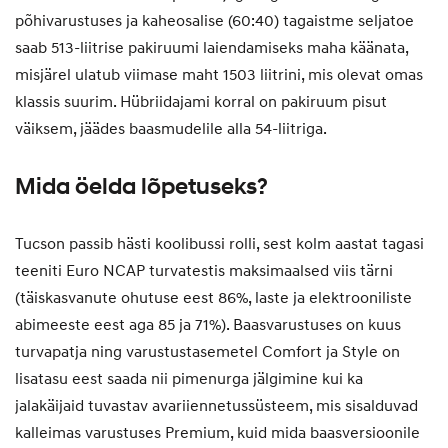
põhivarustuses ja kaheosalise (60:40) tagaistme seljatoe
saab 513-liitrise pakiruumi laiendamiseks maha käänata,
misjärel ulatub viimase maht 1503 liitrini, mis olevat omas
klassis suurim. Hübriidajami korral on pakiruum pisut
väiksem, jäädes baasmudelile alla 54-liitriga.
Mida öelda lõpetuseks?
Tucson passib hästi koolibussi rolli, sest kolm aastat tagasi
teeniti Euro NCAP turvatestis maksimaalsed viis tärni
(täiskasvanute ohutuse eest 86%, laste ja elektrooniliste
abimeeste eest aga 85 ja 71%). Baasvarustuses on kuus
turvapatja ning varustustasemetel Comfort ja Style on
lisatasu eest saada nii pimenurga jälgimine kui ka
jalakäijaid tuvastav avariiennetussüsteem, mis sisalduvad
kalleimas varustuses Premium, kuid mida baasversioonile