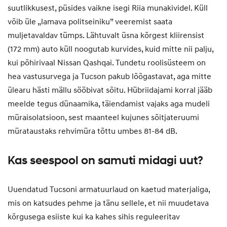
suutlikkusest, püsides vaikne isegi Riia munakividel. Küll
võib üle „lamava politseiniku” veeremist saata
muljetavaldav tümps. Lähtuvalt üsna kõrgest kliirensist
(172 mm) auto küll noogutab kurvides, kuid mitte nii palju,
kui põhirivaal Nissan Qashqai. Tundetu roolisüsteem on
hea vastusurvega ja Tucson pakub lõõgastavat, aga mitte
ülearu hästi mällu sööbivat sõitu. Hübriidajami korral jääb
meelde tegus dünaamika, täiendamist vajaks aga mudeli
müraisolatsioon, sest maanteel kujunes sõitjateruumi
mürataustaks rehvimüra tõttu umbes 81-84 dB.
Kas seespool on samuti midagi uut?
Uuendatud Tucsoni armatuurlaud on kaetud materjaliga,
mis on katsudes pehme ja tänu sellele, et nii muudetava
kõrgusega esiiste kui ka kahes sihis reguleeritav