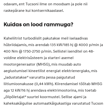
odavam, ent Tucsoni ilme on moodsam ja pole nii
raskepärane kui kontsernikaaslasel.
Kuidas on lood rammuga?
Kaheliitrist turbodiislit pakutakse meil iselaadivas
hübriidajamis, mis arendab 135 kW/185 hj @ 4000 p/min ja
400 Nm @ 1750-2750 p/min. Sellistel isenditel on 48-
voldine elektrisüsteem ja starteri asemel
mootorgeneraator (MHSG), mis muudab auto
aeglustumisel kineetilist energiat elektrienergiaks, mis
„ladustatakse“ varuratta pessa paigutatud
liitiumioonakusse (0,44 kWh). Kiirendamisel töötab MHSG
aga 12 kW/16 hj arendava elektrimootorina, mis toetab
„õlipõletajat“ suurtel koormustel. Sellise ajami ja
kaheksakäigulise automaatkäigukastiga varustatud Tucson