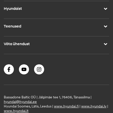
Hyundaist
Teenused
Võta ühendust
Bassadone Baltic OÜ | Jälgimäe tee 1, 76406, Tänassilma |
hyundai@hyundai.ee
Hyundai Soomes, Lätis, Leedus |
www.hyundai.fi
|
www.hyundai.lv
|
www.hyundai.lt