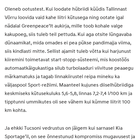
Oleneb ootustest. Kui loodate hübriidi küüdis Tallinnast
Võrru loovida vaid kahe liitri kütusega ning ootate igal
nädalal Greenpeace’lt aukirja, mille toob kohale valge
kakupoeg, siis tuleb teil pettuda. Kui aga otsite lüngavaba
dünaamikat, mida omades ei pea pükse pandimajja viima,
siis kindlasti mitte. Sellist ajamit tuleb võtta kui harjunust
kiiremini toimetavat start-stopp-süsteemi, mis koostöös
automaatkäigukastiga silub turbolaaduri viivituse peaaegu
märkamatuks ja tagab linnakiirustel reipa mineku ka
väljaspool Sport-režiimi. Maanteel kujunes diiselhübriidiga
keskmiseks kütusekuluks 5,6-5,8, linnas 7,2-7,4 l/100 km ja
tipptunni ummikutes oli see vähem kui kümme liitrit 100
km kohta.
Ja ehkki Tucsoni vedrustus on jäigem kui sarnasel Kia
Sportage’il, on see õnnestunud kompromiss mugavusest ja