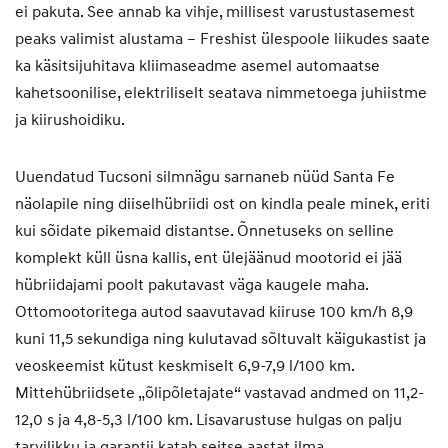
ei pakuta. See annab ka vihje, millisest varustustasemest
peaks valimist alustama – Freshist ülespoole liikudes saate
ka käsitsijuhitava kliimaseadme asemel automaatse
kahetsoonilise, elektriliselt seatava nimmetoega juhiistme
ja kiirushoidiku.
Uuendatud Tucsoni silmnägu sarnaneb nüüd Santa Fe
näolapile ning diiselhübriidi ost on kindla peale minek, eriti
kui sõidate pikemaid distantse. Õnnetuseks on selline
komplekt küll üsna kallis, ent ülejäänud mootorid ei jää
hübriidajami poolt pakutavast väga kaugele maha.
Ottomootoritega autod saavutavad kiiruse 100 km/h 8,9
kuni 11,5 sekundiga ning kulutavad sõltuvalt käigukastist ja
veoskeemist kütust keskmiselt 6,9-7,9 l/100 km.
Mittehübriidsete „õlipõletajate“ vastavad andmed on 11,2-
12,0 s ja 4,8-5,3 l/100 km. Lisavarustuse hulgas on palju
tarvilikku ja garantii katab seitse aastat ilma