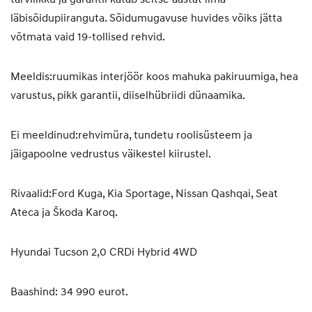
läbisõidupiiranguta. Sõidumugavuse huvides võiks jätta
võtmata vaid 19-tollised rehvid.
Meeldis:
ruumikas interjöör koos mahuka pakiruumiga, hea
varustus, pikk garantii, diiselhübriidi dünaamika.
Ei meeldinud:
rehvimüra, tundetu roolisüsteem ja
jäigapoolne vedrustus väikestel kiirustel.
Rivaalid:
Ford Kuga, Kia Sportage, Nissan Qashqai, Seat
Ateca ja Škoda Karoq.
Hyundai Tucson 2,0 CRDi Hybrid 4WD
Baashind: 34 990 eurot
.