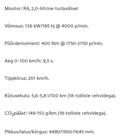
Mootor: R4, 2,0-liitrine turbodiisel
Võimsus: 136 kW/185 hj @ 4000 p/min.
Pöördemoment: 400 Nm @ 1750-2750 p/min.
Aeg 0–100 km/h: 9,5 s.
Tippkiirus: 201 km/h.
Kütusekulu: 5,6-5,8 l/100 km (18-tolliste rehvidega).
CO
pääst: 149-153 g/km (18-tolliste rehvidega).
2
Pikkus/laius/kõrgus: 4480/1850/1645 mm.