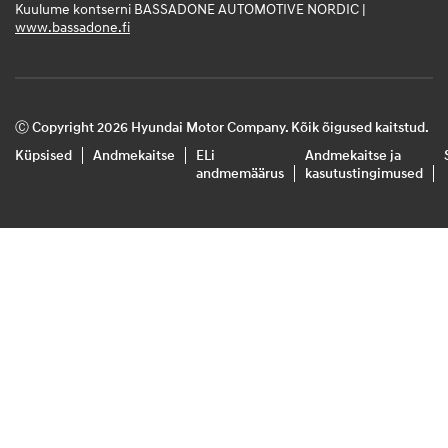
Kuulume kontserni BASSADONE AUTOMOTIVE NORDIC |
www.bassadone.fi
Ⓒ Copyright 2026 Hyundai Motor Company. Kõik õigused kaitstud.
Küpsised
Andmekaitse
ELi
Andmekaitse ja
andmemäärus
kasutustingimused