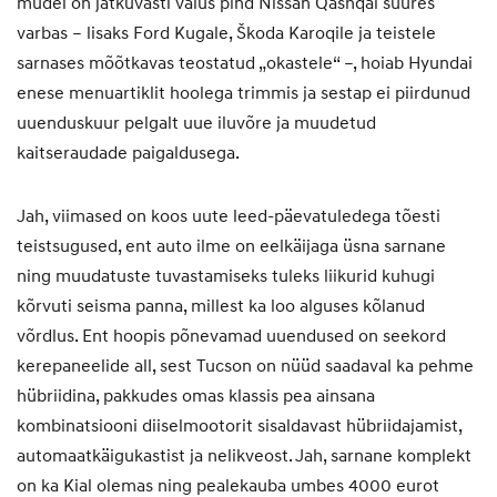
mudel on jätkuvasti valus pind Nissan Qashqai suures
varbas – lisaks Ford Kugale, Škoda Karoqile ja teistele
sarnases mõõtkavas teostatud „okastele“ –, hoiab Hyundai
enese menuartiklit hoolega trimmis ja sestap ei piirdunud
uuenduskuur pelgalt uue iluvõre ja muudetud
kaitseraudade paigaldusega.
Jah, viimased on koos uute leed-päevatuledega tõesti
teistsugused, ent auto ilme on eelkäijaga üsna sarnane
ning muudatuste tuvastamiseks tuleks liikurid kuhugi
kõrvuti seisma panna, millest ka loo alguses kõlanud
võrdlus. Ent hoopis põnevamad uuendused on seekord
kerepaneelide all, sest Tucson on nüüd saadaval ka pehme
hübriidina, pakkudes omas klassis pea ainsana
kombinatsiooni diiselmootorit sisaldavast hübriidajamist,
automaatkäigukastist ja nelikveost. Jah, sarnane komplekt
on ka Kial olemas ning pealekauba umbes 4000 eurot