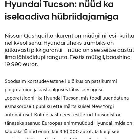
Hyundai Tucson: nüüd ka
iselaadiva hübriidajamiga
Nissan Qashqai konkurent on müügil nii esi- kui ka
nelikveolisena. Hyundai üheks trumbiks on
jätkuvasti pikk garantii – nüüd on see seitse aastat
ilma läbisõidupiiranguta. Eestis müügil, baashind
19 990 eurot.
Soodsaim kortsudevastane ilulõikus on patsikummi
pingutamine ja aasta alguses läbis seesuguse
„operatsiooni“ ka Hyundai Tucson, mis toodi uuendatuna
esmakordselt publiku ette märtsikuisel New Yorgi
autonäitusel. Kolme aasta eest esitletud Tucsonist on
tänaseks saanud Euroopas enimmüüdud Hyundai, mida on
kaubaks läinud enam kui 390 000 autot. Ja kuigi see