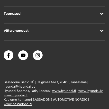
Teenused
Võta ühendust
Bassadone Baltic OÜ | Jälgimäe tee 1, 76406, Tänassilma |
hyundai@hyundai.ee
Hyundai Soomes, Lätis, Leedus |
www.hyundai.fi
|
www.hyundai.lv
|
www.hyundai.lt
Kuulume kontserni BASSADONE AUTOMOTIVE NORDIC |
www.bassadone.fi