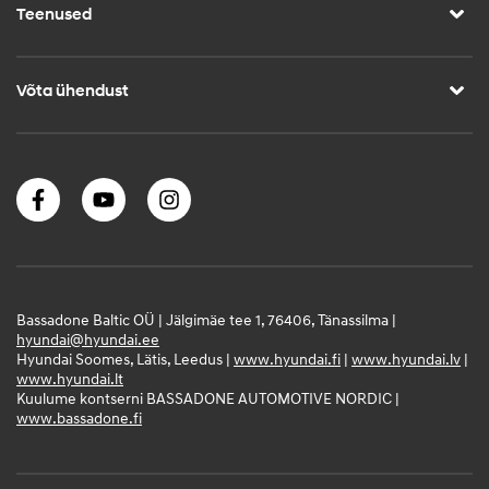
Teenused
Võta ühendust
Bassadone Baltic OÜ | Jälgimäe tee 1, 76406, Tänassilma |
hyundai@hyundai.ee
Hyundai Soomes, Lätis, Leedus |
www.hyundai.fi
|
www.hyundai.lv
|
www.hyundai.lt
Kuulume kontserni BASSADONE AUTOMOTIVE NORDIC |
www.bassadone.fi