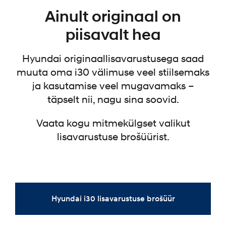
Ainult originaal on
piisavalt hea
Hyundai originaallisavarustusega saad
muuta oma i30 välimuse veel stiilsemaks
ja kasutamise veel mugavamaks –
täpselt nii, nagu sina soovid.
Vaata kogu mitmekülgset valikut
lisavarustuse brošüürist.
Hyundai i30 lisavarustuse brošüür