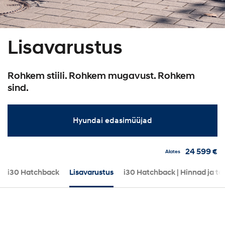
Lisavarustus
Rohkem stiili. Rohkem mugavust. Rohkem
sind.
Hyundai edasimüüjad
24 599 €
Alates
i30 Hatchback
Lisavarustus
i30 Hatchback | Hinnad ja t