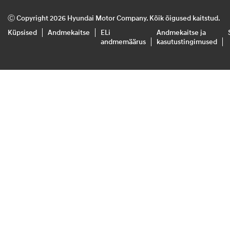
Ⓒ Copyright 2026 Hyundai Motor Company. Kõik õigused kaitstud.
Küpsised
Andmekaitse
ELi
Andmekaitse ja
andmemäärus
kasutustingimused