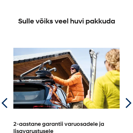
Sulle võiks veel huvi pakkuda
2-aastane garantii varuosadele ja
K
lisavarustusele