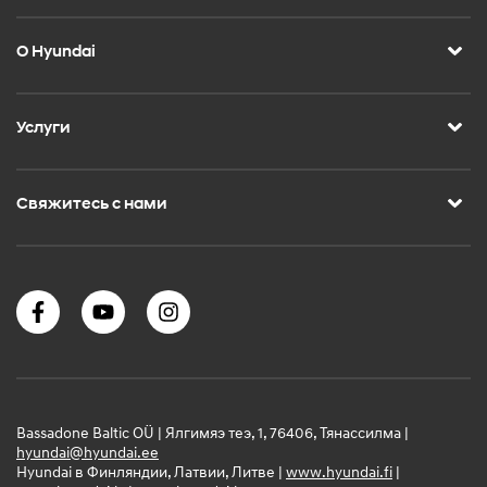
О Hyundai
Услуги
Свяжитесь с нами
Bassadone Baltic OÜ | Ялгимяэ теэ, 1, 76406, Тянассилма |
hyundai@hyundai.ee
Hyundai в Финляндии, Латвии, Литве |
www.hyundai.fi
|