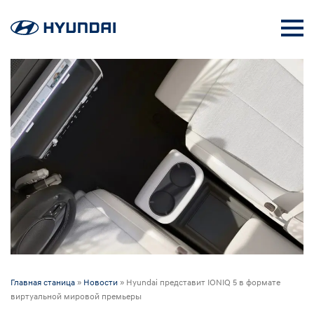
Главная станица
»
Новости
»
Hyundai представит IONIQ 5 в формате
виртуальной мировой премьеры