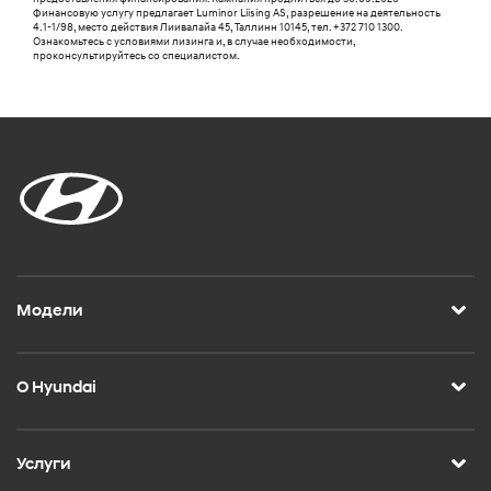
Финансовую услугу предлагает Luminor Liising AS, разрешение на деятельность
4.1-1/98, место действия Лиивалайа 45, Таллинн 10145, тел. +372 710 1300.
Ознакомьтесь с условиями лизинга и, в случае необходимости,
проконсультируйтесь со специалистом.
Модели
О Hyundai
Услуги