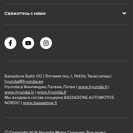
Свяжитесь с нами
Bassadone Baltic OÜ | Ялгимяэ теэ, 1, 76406, Тянассилма |
hyundai@hyundai.ee
Hyundai в Финляндии, Латвии, Литве |
www.hyundai.fi
|
www.hyundai.lv
|
www.hyundai.lt
Мы входим в состав концерна BASSADONE AUTOMOTIVE
NORDIC |
www.bassadone.fi
Ⓒ Copyright 2026 Hyundai Motor Company. Все права