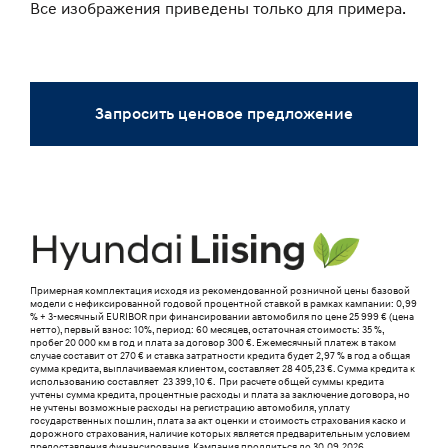
Все изображения приведены только для примера.
Запросить ценовое предложение
Примерная комплектация исходя из рекомендованной розничной цены базовой
модели c нефиксированной годовой процентной ставкой в рамках кампании: 0,99
% + 3-месячный EURIBOR при финансировании автомобиля по цене 25 999 € (цена
нетто), первый взнос: 10%, период: 60 месяцев, остаточная стоимость: 35 %,
пробег 20 000 км в год и плата за договор 300 €. Ежемесячный платеж в таком
случае составит от 270 € и ставка затратности кредита будет 2,97 % в год а общая
сумма кредита, выплачиваемая клиентом, составляет 28 405,23 €. Сумма кредита к
использованию составляет 23 399,10 €. При расчете общей суммы кредита
учтены сумма кредита, процентные расходы и плата за заключение договора, но
не учтены возможные расходы на регистрацию автомобиля, уплату
государственных пошлин, плата за акт оценки и стоимость страхования каско и
дорожного страхования, наличие которых является предварительным условием
предоставления финансирования. Kампания продлиться до 30.09.2026