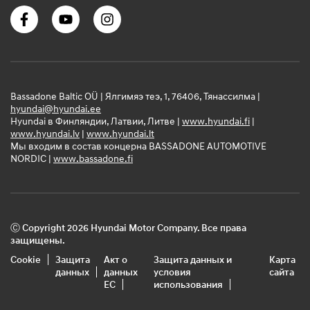
Bassadone Baltic OÜ | Ялгимяэ теэ, 1, 76406, Тянассилма |
hyundai@hyundai.ee
Hyundai в Финляндии, Латвии, Литве |
www.hyundai.fi
|
www.hyundai.lv
|
www.hyundai.lt
Мы входим в состав концерна BASSADONE AUTOMOTIVE
NORDIC |
www.bassadone.fi
Ⓒ Copyright 2026 Hyundai Motor Company. Все права
защищены.
Cookie
Защита
Акт о
Защита данных и
Карта
данных
данных
условия
сайта
ЕС
использования