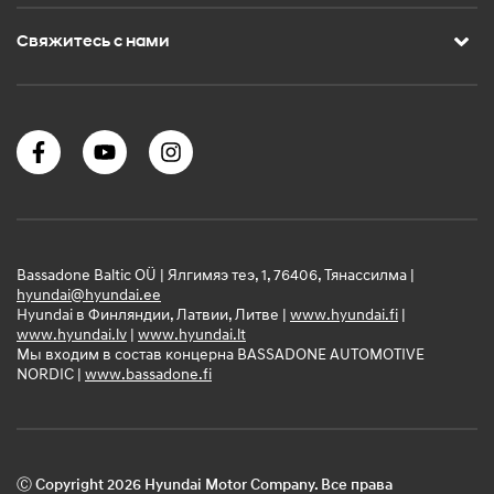
Свяжитесь с нами
Bassadone Baltic OÜ | Ялгимяэ теэ, 1, 76406, Тянассилма |
hyundai@hyundai.ee
Hyundai в Финляндии, Латвии, Литве |
www.hyundai.fi
|
www.hyundai.lv
|
www.hyundai.lt
Мы входим в состав концерна BASSADONE AUTOMOTIVE
NORDIC |
www.bassadone.fi
Ⓒ Copyright 2026 Hyundai Motor Company. Все права