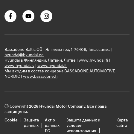
Bassadone Baltic OÜ | Ялгимяэ теэ, 1, 76406, Тянассилма |
hyundai@hyundai.ee
Hyundai в Финляндии, Латвии, Литве |
www.hyundai.fi
|
www.hyundai.lv
|
www.hyundai.lt
Мы входим в состав концерна BASSADONE AUTOMOTIVE
NORDIC |
www.bassadone.fi
Ⓒ Copyright 2026 Hyundai Motor Company. Все права
защищены.
Cookie
Защита
Акт о
Защита данных и
Карта
данных
данных
условия
сайта
ЕС
использования